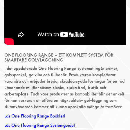
ONE FLOORING RANGE – ETT KOMPLETT SYSTEM FÖR
SMARTARE GOLVLÄGGNING
I det uppdaterade One Flooring Range-systemet ingår primer,
golvspackel, golvlim och tillbehör. Produkterna kompletterar
varandra och erbjuder breda, skräddarsydda lösningar för en rad
utmanande miljöer såsom
skola
,
sjukvård
,
butik
och
arbetsplats
. Tack vare produkternas kompabilitet blir det enkelt
för hantverkaren att utföra en högkvalitativ golvläggning som
slutanvändaren kommer att kunna uppskatta många år framöver.
Läs One Flooring Range Booklet!
Läs One Flooring Range Systemguide!